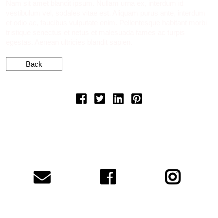
Nam sit amet blandit ipsum. Nullam urna ex, interdum id
vestibulum vel, sodales vitae est. Aliquam purus ante, interdum
et odio ac, faucibus vulputate enim. Pellentesque habitant morbi
tristique senectus et netus et malesuada fames ac turpis
egestas. Aenean ultricies blandit sapien.
Back