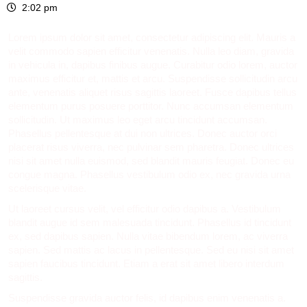
2:02 pm
Lorem ipsum dolor sit amet, consectetur adipiscing elit. Mauris a
velit commodo sapien efficitur venenatis. Nulla leo diam, gravida
in vehicula in, dapibus finibus augue. Curabitur odio lorem, auctor
maximus efficitur et, mattis et arcu. Suspendisse sollicitudin arcu
ante, venenatis aliquet risus sagittis laoreet. Fusce dapibus tellus
elementum purus posuere porttitor. Nunc accumsan elementum
sollicitudin. Ut maximus leo eget arcu tincidunt accumsan.
Phasellus pellentesque at dui non ultrices. Donec auctor orci
placerat risus viverra, nec pulvinar sem pharetra. Donec ultrices
nisi sit amet nulla euismod, sed blandit mauris feugiat. Donec eu
congue magna. Phasellus vestibulum odio ex, nec gravida urna
scelerisque vitae.
Ut laoreet cursus velit, vel efficitur odio dapibus a. Vestibulum
blandit augue id sem malesuada tincidunt. Phasellus id tincidunt
ex, sed dapibus sapien. Nulla vitae bibendum lorem, ac viverra
sapien. Sed mattis ac lacus in pellentesque. Sed eu nisi sit amet
sapien faucibus tincidunt. Etiam a erat sit amet libero interdum
sagittis.
Suspendisse gravida auctor felis, id dapibus enim venenatis a.